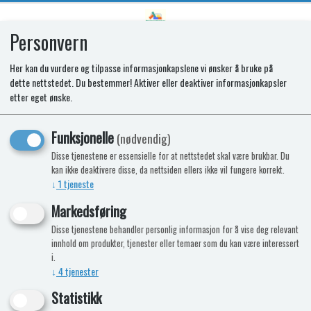
Personvern
0
Her kan du vurdere og tilpasse informasjonkapslene vi ønsker å bruke på
dette nettstedet. Du bestemmer! Aktiver eller deaktiver informasjonkapsler
SR VENT COVER
etter eget ønske.
Funksjonelle
(nødvendig)
Disse tjenestene er essensielle for at nettstedet skal være brukbar. Du
kan ikke deaktivere disse, da nettsiden ellers ikke vil fungere korrekt.
↓
1
tjeneste
Markedsføring
Disse tjenestene behandler personlig informasjon for å vise deg relevant
innhold om produkter, tjenester eller temaer som du kan være interessert
i.
↓
4
tjenester
Statistikk