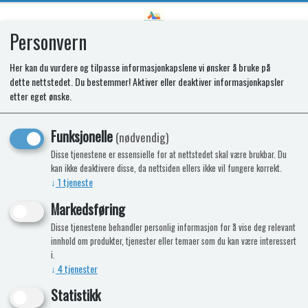
Personvern
0
Her kan du vurdere og tilpasse informasjonkapslene vi ønsker å bruke på
dette nettstedet. Du bestemmer! Aktiver eller deaktiver informasjonkapsler
SR VENT COVER
etter eget ønske.
Funksjonelle
(nødvendig)
Disse tjenestene er essensielle for at nettstedet skal være brukbar. Du
kan ikke deaktivere disse, da nettsiden ellers ikke vil fungere korrekt.
↓
1
tjeneste
Markedsføring
Disse tjenestene behandler personlig informasjon for å vise deg relevant
innhold om produkter, tjenester eller temaer som du kan være interessert
i.
↓
4
tjenester
Statistikk