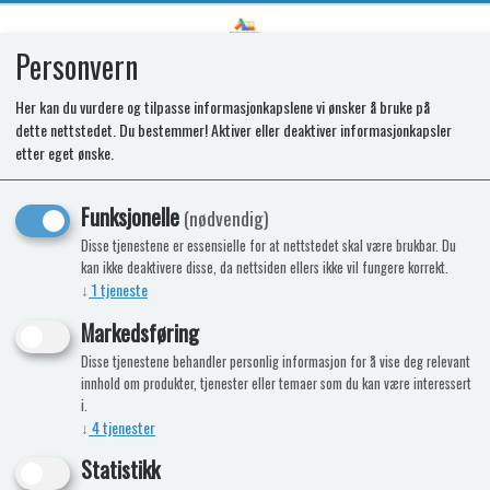
Personvern
0
Her kan du vurdere og tilpasse informasjonkapslene vi ønsker å bruke på
dette nettstedet. Du bestemmer! Aktiver eller deaktiver informasjonkapsler
SSS COVER BACK WITH CONSOLE
etter eget ønske.
Funksjonelle
(nødvendig)
Disse tjenestene er essensielle for at nettstedet skal være brukbar. Du
kan ikke deaktivere disse, da nettsiden ellers ikke vil fungere korrekt.
↓
1
tjeneste
Markedsføring
Disse tjenestene behandler personlig informasjon for å vise deg relevant
innhold om produkter, tjenester eller temaer som du kan være interessert
i.
↓
4
tjenester
Statistikk