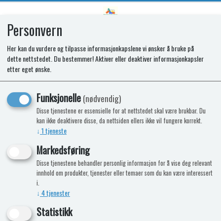
Personvern
0
Her kan du vurdere og tilpasse informasjonkapslene vi ønsker å bruke på
dette nettstedet. Du bestemmer! Aktiver eller deaktiver informasjonkapsler
SSS FLUSH TUBE
etter eget ønske.
Funksjonelle
(nødvendig)
Disse tjenestene er essensielle for at nettstedet skal være brukbar. Du
kan ikke deaktivere disse, da nettsiden ellers ikke vil fungere korrekt.
↓
1
tjeneste
Markedsføring
Disse tjenestene behandler personlig informasjon for å vise deg relevant
innhold om produkter, tjenester eller temaer som du kan være interessert
i.
↓
4
tjenester
Statistikk