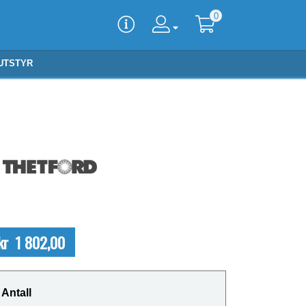
0
UTSTYR
kr 1 802,00
Antall