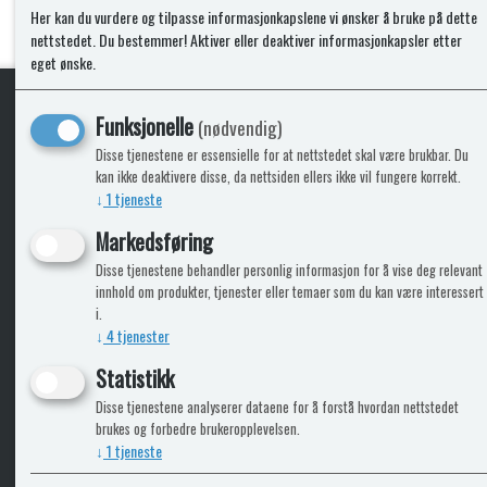
Her kan du vurdere og tilpasse informasjonkapslene vi ønsker å bruke på dette
nettstedet. Du bestemmer! Aktiver eller deaktiver informasjonkapsler etter
eget ønske.
Funksjonelle
(nødvendig)
KLikk & hent
Disse tjenestene er essensielle for at nettstedet skal være brukbar. Du
kan ikke deaktivere disse, da nettsiden ellers ikke vil fungere korrekt.
↓
1
tjeneste
Markedsføring
ICARAVANGRUPPEN
INFO
Disse tjenestene behandler personlig informasjon for å vise deg relevant
innhold om produkter, tjenester eller temaer som du kan være interessert
Trumadeler.no
Leverin
i.
Caravan.no
↓
4
tjenester
Fritidsvarehuset.no
Statistikk
Bobilkjeden - iCaravan Tromsø
Disse tjenestene analyserer dataene for å forstå hvordan nettstedet
brukes og forbedre brukeropplevelsen.
↓
1
tjeneste