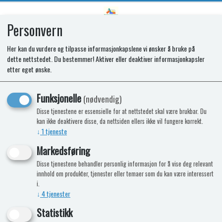
Personvern
0
Her kan du vurdere og tilpasse informasjonkapslene vi ønsker å bruke på
dette nettstedet. Du bestemmer! Aktiver eller deaktiver informasjonkapsler
FASCIA ASSY. 1/2/E OGI BK. NEON.
etter eget ønske.
STD. ASPIRE 2. BS
Funksjonelle
(nødvendig)
Disse tjenestene er essensielle for at nettstedet skal være brukbar. Du
kan ikke deaktivere disse, da nettsiden ellers ikke vil fungere korrekt.
↓
1
tjeneste
Markedsføring
Disse tjenestene behandler personlig informasjon for å vise deg relevant
innhold om produkter, tjenester eller temaer som du kan være interessert
i.
↓
4
tjenester
Statistikk