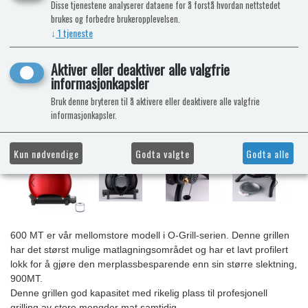
Disse tjenestene analyserer dataene for å forstå hvordan nettstedet
brukes og forbedre brukeropplevelsen.
↓
1
tjeneste
Aktiver eller deaktiver alle valgfrie
informasjonkapsler
Bruk denne bryteren til å aktivere eller deaktivere alle valgfrie
informasjonkapsler.
Kun nødvendige
Godta valgte
Godta alle
600 MT er vår mellomstore modell i O-Grill-serien. Denne grillen
har det størst mulige matlagningsområdet og har et lavt profilert
lokk for å gjøre den merplassbesparende enn sin større slektning,
900MT.
Denne grillen god kapasitet med rikelig plass til profesjonell
grilling av store mengder mat samtidig.