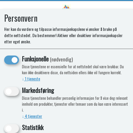
Personvern
0
Her kan du vurdere og tilpasse informasjonkapslene vi ønsker å bruke på
dette nettstedet. Du bestemmer! Aktiver eller deaktiver informasjonkapsler
Grill O-Grill Piknik 600 Rød
etter eget ønske.
For gassboks EN417
Funksjonelle
(nødvendig)
Disse tjenestene er essensielle for at nettstedet skal være brukbar. Du
kan ikke deaktivere disse, da nettsiden ellers ikke vil fungere korrekt.
↓
1
tjeneste
Markedsføring
Disse tjenestene behandler personlig informasjon for å vise deg relevant
innhold om produkter, tjenester eller temaer som du kan være interessert
i.
↓
4
tjenester
Statistikk