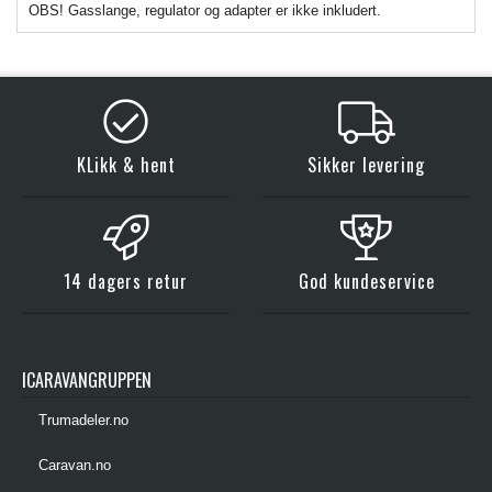
OBS! Gasslange, regulator og adapter er ikke inkludert.
KLikk & hent
Sikker levering
14 dagers retur
God kundeservice
ICARAVANGRUPPEN
Trumadeler.no
Caravan.no