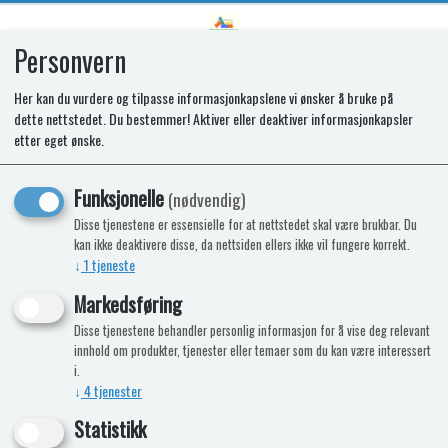
Personvern
0
Her kan du vurdere og tilpasse informasjonkapslene vi ønsker å bruke på
dette nettstedet. Du bestemmer! Aktiver eller deaktiver informasjonkapsler
Luke service SD7 Sort
etter eget ønske.
Funksjonelle
(nødvendig)
Disse tjenestene er essensielle for at nettstedet skal være brukbar. Du
kan ikke deaktivere disse, da nettsiden ellers ikke vil fungere korrekt.
↓
1
tjeneste
Markedsføring
Disse tjenestene behandler personlig informasjon for å vise deg relevant
innhold om produkter, tjenester eller temaer som du kan være interessert
i.
↓
4
tjenester
Statistikk