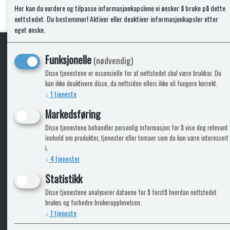
Her kan du vurdere og tilpasse informasjonkapslene vi ønsker å bruke på dette
nettstedet. Du bestemmer! Aktiver eller deaktiver informasjonkapsler etter
eget ønske.
Funksjonelle
(nødvendig)
KLikk & hent
Disse tjenestene er essensielle for at nettstedet skal være brukbar. Du
kan ikke deaktivere disse, da nettsiden ellers ikke vil fungere korrekt.
↓
1
tjeneste
Markedsføring
ICARAVANGRUPPEN
INFO
Disse tjenestene behandler personlig informasjon for å vise deg relevant
innhold om produkter, tjenester eller temaer som du kan være interessert
Trumadeler.no
Leverin
i.
Caravan.no
↓
4
tjenester
Fritidsvarehuset.no
Statistikk
Bobilkjeden - iCaravan Tromsø
Disse tjenestene analyserer dataene for å forstå hvordan nettstedet
brukes og forbedre brukeropplevelsen.
↓
1
tjeneste