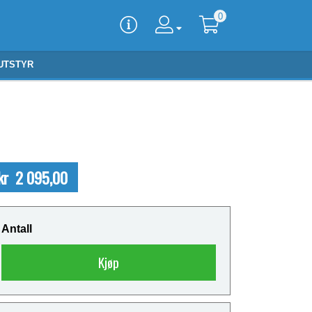
0
UTSTYR
kr 2 095,00
Antall
Kjøp