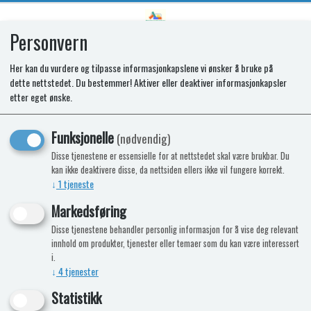
Personvern
0
Her kan du vurdere og tilpasse informasjonkapslene vi ønsker å bruke på
dette nettstedet. Du bestemmer! Aktiver eller deaktiver informasjonkapsler
REWORK KIT - FAN SPCC0965
etter eget ønske.
REPLACEMENT
Funksjonelle
(nødvendig)
Disse tjenestene er essensielle for at nettstedet skal være brukbar. Du
kan ikke deaktivere disse, da nettsiden ellers ikke vil fungere korrekt.
↓
1
tjeneste
Markedsføring
Disse tjenestene behandler personlig informasjon for å vise deg relevant
innhold om produkter, tjenester eller temaer som du kan være interessert
i.
↓
4
tjenester
Statistikk