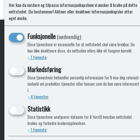
Her kan du vurdere og tilpasse informasjonkapslene vi ønsker å bruke på dette
nettstedet. Du bestemmer! Aktiver eller deaktiver informasjonkapsler etter
eget ønske.
Funksjonelle
(nødvendig)
KLikk & hent
Disse tjenestene er essensielle for at nettstedet skal være brukbar. Du
kan ikke deaktivere disse, da nettsiden ellers ikke vil fungere korrekt.
↓
1
tjeneste
Markedsføring
ICARAVANGRUPPEN
INFO
Disse tjenestene behandler personlig informasjon for å vise deg relevant
innhold om produkter, tjenester eller temaer som du kan være interessert
Trumadeler.no
Leverin
i.
Caravan.no
↓
4
tjenester
Fritidsvarehuset.no
Statistikk
Bobilkjeden - iCaravan Tromsø
Disse tjenestene analyserer dataene for å forstå hvordan nettstedet
brukes og forbedre brukeropplevelsen.
↓
1
tjeneste