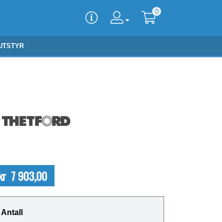
0
UTSTYR
kr 7 903,00
Antall