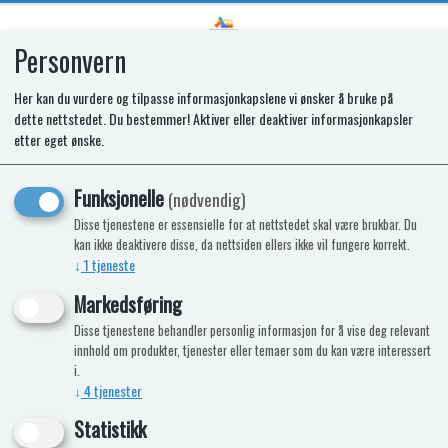
Personvern
0
Her kan du vurdere og tilpasse informasjonkapslene vi ønsker å bruke på
dette nettstedet. Du bestemmer! Aktiver eller deaktiver informasjonkapsler
SPARE GRILL DOOR ENI600 MIR
etter eget ønske.
Funksjonelle
(nødvendig)
Disse tjenestene er essensielle for at nettstedet skal være brukbar. Du
kan ikke deaktivere disse, da nettsiden ellers ikke vil fungere korrekt.
↓
1
tjeneste
Markedsføring
Disse tjenestene behandler personlig informasjon for å vise deg relevant
innhold om produkter, tjenester eller temaer som du kan være interessert
i.
↓
4
tjenester
Statistikk