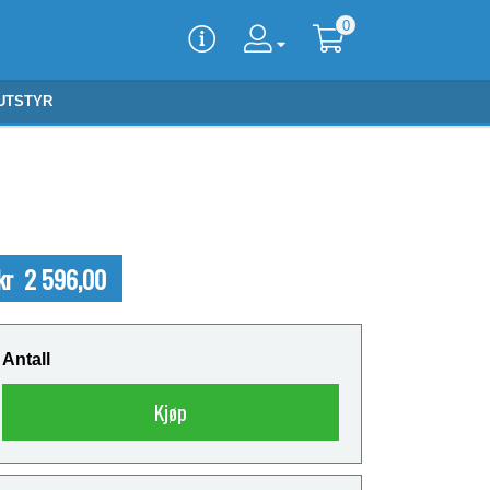
0
UTSTYR
kr 2 596,00
Antall
Kjøp