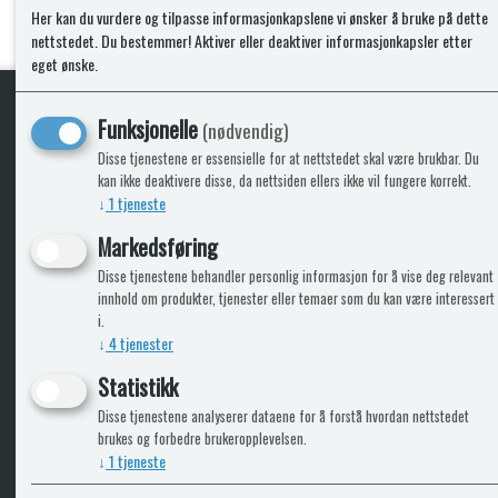
Her kan du vurdere og tilpasse informasjonkapslene vi ønsker å bruke på dette
nettstedet. Du bestemmer! Aktiver eller deaktiver informasjonkapsler etter
eget ønske.
Funksjonelle
(nødvendig)
KLikk & hent
Disse tjenestene er essensielle for at nettstedet skal være brukbar. Du
kan ikke deaktivere disse, da nettsiden ellers ikke vil fungere korrekt.
↓
1
tjeneste
Markedsføring
ICARAVANGRUPPEN
INFO
Disse tjenestene behandler personlig informasjon for å vise deg relevant
innhold om produkter, tjenester eller temaer som du kan være interessert
Trumadeler.no
Leverin
i.
Caravan.no
↓
4
tjenester
Fritidsvarehuset.no
Statistikk
Bobilkjeden - iCaravan Tromsø
Disse tjenestene analyserer dataene for å forstå hvordan nettstedet
brukes og forbedre brukeropplevelsen.
↓
1
tjeneste