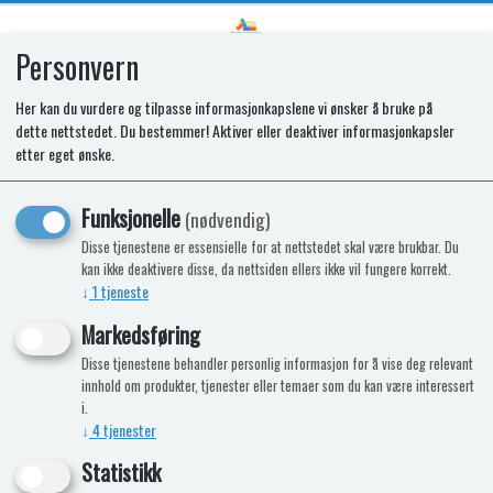
Personvern
0
Her kan du vurdere og tilpasse informasjonkapslene vi ønsker å bruke på
dette nettstedet. Du bestemmer! Aktiver eller deaktiver informasjonkapsler
SPARE OVEN DOOR CAP 496 SIDE
etter eget ønske.
OPEN BK/SLV
Funksjonelle
(nødvendig)
Disse tjenestene er essensielle for at nettstedet skal være brukbar. Du
kan ikke deaktivere disse, da nettsiden ellers ikke vil fungere korrekt.
↓
1
tjeneste
Markedsføring
Disse tjenestene behandler personlig informasjon for å vise deg relevant
innhold om produkter, tjenester eller temaer som du kan være interessert
i.
↓
4
tjenester
Statistikk