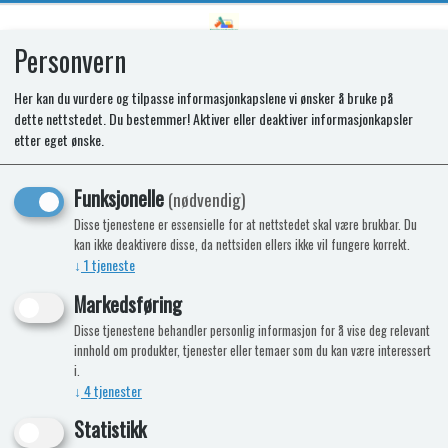
Personvern
0
Her kan du vurdere og tilpasse informasjonkapslene vi ønsker å bruke på
dette nettstedet. Du bestemmer! Aktiver eller deaktiver informasjonkapsler
SPARE OVEN DOOR CAP496 SIDE
etter eget ønske.
OPEN BK TOP
Funksjonelle
(nødvendig)
Disse tjenestene er essensielle for at nettstedet skal være brukbar. Du
kan ikke deaktivere disse, da nettsiden ellers ikke vil fungere korrekt.
↓
1
tjeneste
Markedsføring
Disse tjenestene behandler personlig informasjon for å vise deg relevant
innhold om produkter, tjenester eller temaer som du kan være interessert
i.
↓
4
tjenester
Statistikk