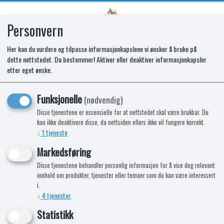
Personvern
0
Her kan du vurdere og tilpasse informasjonkapslene vi ønsker å bruke på
dette nettstedet. Du bestemmer! Aktiver eller deaktiver informasjonkapsler
SPARE OVEN DOOR CO2 BK DD U
etter eget ønske.
Funksjonelle
(nødvendig)
Disse tjenestene er essensielle for at nettstedet skal være brukbar. Du
kan ikke deaktivere disse, da nettsiden ellers ikke vil fungere korrekt.
↓
1
tjeneste
Markedsføring
Disse tjenestene behandler personlig informasjon for å vise deg relevant
innhold om produkter, tjenester eller temaer som du kan være interessert
i.
↓
4
tjenester
Statistikk