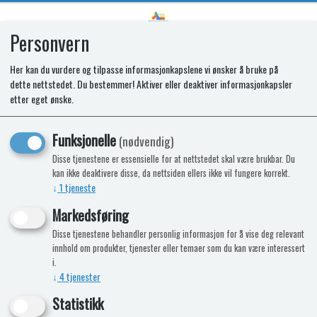
Personvern
0
Her kan du vurdere og tilpasse informasjonkapslene vi ønsker å bruke på
dette nettstedet. Du bestemmer! Aktiver eller deaktiver informasjonkapsler
SPARES KIT - 2 PIECE KNOBS OVEN
etter eget ønske.
CHROME (20pc)
Funksjonelle
(nødvendig)
Disse tjenestene er essensielle for at nettstedet skal være brukbar. Du
kan ikke deaktivere disse, da nettsiden ellers ikke vil fungere korrekt.
↓
1
tjeneste
Markedsføring
Disse tjenestene behandler personlig informasjon for å vise deg relevant
innhold om produkter, tjenester eller temaer som du kan være interessert
i.
↓
4
tjenester
Statistikk