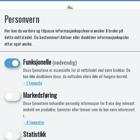
Personvern
0
Her kan du vurdere og tilpasse informasjonkapslene vi ønsker å bruke på
dette nettstedet. Du bestemmer! Aktiver eller deaktiver informasjonkapsler
SPARES KIT - ASPIRE GLASS LID BK
etter eget ønske.
(3PCS)
Funksjonelle
(nødvendig)
Disse tjenestene er essensielle for at nettstedet skal være brukbar. Du
kan ikke deaktivere disse, da nettsiden ellers ikke vil fungere korrekt.
↓
1
tjeneste
Markedsføring
Disse tjenestene behandler personlig informasjon for å vise deg relevant
innhold om produkter, tjenester eller temaer som du kan være interessert
i.
↓
4
tjenester
Statistikk