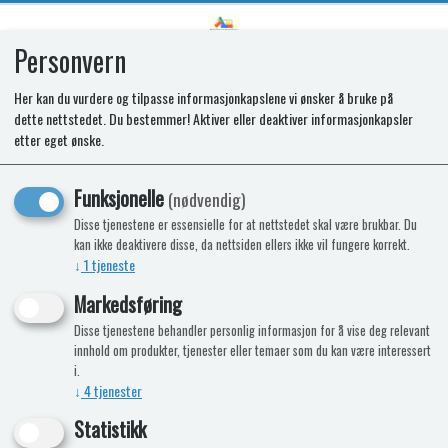
Personvern
0
Her kan du vurdere og tilpasse informasjonkapslene vi ønsker å bruke på
dette nettstedet. Du bestemmer! Aktiver eller deaktiver informasjonkapsler
SPARES KIT - CR TRI HOB GLASS
etter eget ønske.
LID CHQ LH
Funksjonelle
(nødvendig)
Disse tjenestene er essensielle for at nettstedet skal være brukbar. Du
kan ikke deaktivere disse, da nettsiden ellers ikke vil fungere korrekt.
↓
1
tjeneste
Markedsføring
Disse tjenestene behandler personlig informasjon for å vise deg relevant
innhold om produkter, tjenester eller temaer som du kan være interessert
i.
↓
4
tjenester
Statistikk