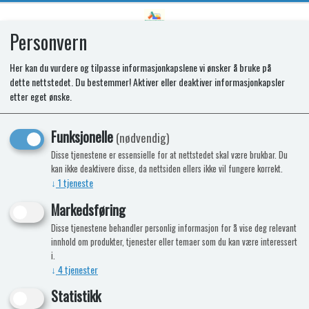
Personvern
0
Her kan du vurdere og tilpasse informasjonkapslene vi ønsker å bruke på
dette nettstedet. Du bestemmer! Aktiver eller deaktiver informasjonkapsler
SPARES KIT - FASCIA. K1520DF.
etter eget ønske.
BGS. LOGO&CM
Funksjonelle
(nødvendig)
Disse tjenestene er essensielle for at nettstedet skal være brukbar. Du
kan ikke deaktivere disse, da nettsiden ellers ikke vil fungere korrekt.
↓
1
tjeneste
Markedsføring
Disse tjenestene behandler personlig informasjon for å vise deg relevant
innhold om produkter, tjenester eller temaer som du kan være interessert
i.
↓
4
tjenester
Statistikk