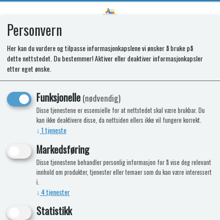
Personvern
0
Her kan du vurdere og tilpasse informasjonkapslene vi ønsker å bruke på
dette nettstedet. Du bestemmer! Aktiver eller deaktiver informasjonkapsler
SPARES KIT - GRILL BURNER KIT
etter eget ønske.
COCINA (SCK17)
Funksjonelle
(nødvendig)
Disse tjenestene er essensielle for at nettstedet skal være brukbar. Du
kan ikke deaktivere disse, da nettsiden ellers ikke vil fungere korrekt.
↓
1
tjeneste
Markedsføring
Disse tjenestene behandler personlig informasjon for å vise deg relevant
innhold om produkter, tjenester eller temaer som du kan være interessert
i.
↓
4
tjenester
Statistikk