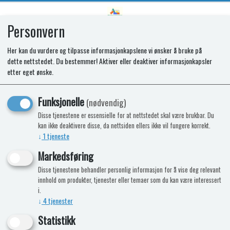
Personvern
0
Her kan du vurdere og tilpasse informasjonkapslene vi ønsker å bruke på
dette nettstedet. Du bestemmer! Aktiver eller deaktiver informasjonkapsler
SPARES KIT - GRILL PAN ASSY
etter eget ønske.
LARGE
Funksjonelle
(nødvendig)
Disse tjenestene er essensielle for at nettstedet skal være brukbar. Du
kan ikke deaktivere disse, da nettsiden ellers ikke vil fungere korrekt.
↓
1
tjeneste
Markedsføring
Disse tjenestene behandler personlig informasjon for å vise deg relevant
innhold om produkter, tjenester eller temaer som du kan være interessert
i.
↓
4
tjenester
Statistikk