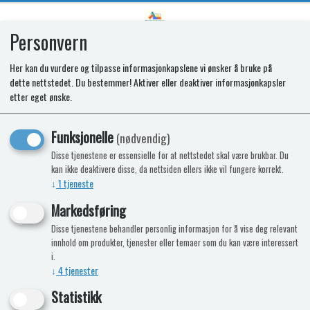
Personvern
0
Her kan du vurdere og tilpasse informasjonkapslene vi ønsker å bruke på
dette nettstedet. Du bestemmer! Aktiver eller deaktiver informasjonkapsler
SPARES KIT - HANDLE. 'H' 495CRS
etter eget ønske.
BLACK
Funksjonelle
(nødvendig)
Disse tjenestene er essensielle for at nettstedet skal være brukbar. Du
kan ikke deaktivere disse, da nettsiden ellers ikke vil fungere korrekt.
↓
1
tjeneste
Markedsføring
Disse tjenestene behandler personlig informasjon for å vise deg relevant
innhold om produkter, tjenester eller temaer som du kan være interessert
i.
↓
4
tjenester
Statistikk