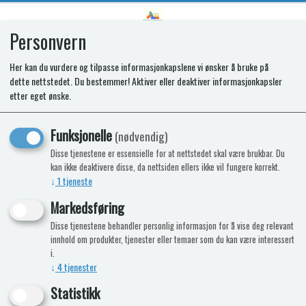
Personvern
0
Her kan du vurdere og tilpasse informasjonkapslene vi ønsker å bruke på
dette nettstedet. Du bestemmer! Aktiver eller deaktiver informasjonkapsler
SPARES KIT - HANDLE. ALPS 30-.
etter eget ønske.
BRUSHED INOX. 495mm CTR
Funksjonelle
(nødvendig)
Disse tjenestene er essensielle for at nettstedet skal være brukbar. Du
kan ikke deaktivere disse, da nettsiden ellers ikke vil fungere korrekt.
↓
1
tjeneste
Markedsføring
Disse tjenestene behandler personlig informasjon for å vise deg relevant
innhold om produkter, tjenester eller temaer som du kan være interessert
i.
↓
4
tjenester
Statistikk