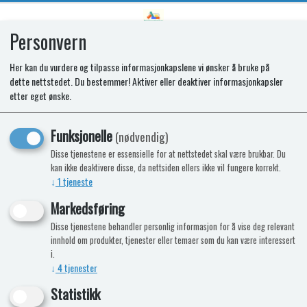
Personvern
0
Her kan du vurdere og tilpasse informasjonkapslene vi ønsker å bruke på
dette nettstedet. Du bestemmer! Aktiver eller deaktiver informasjonkapsler
SPARES KIT - HINGE. DOOR. HIGH
etter eget ønske.
CAPACITY
Funksjonelle
(nødvendig)
Disse tjenestene er essensielle for at nettstedet skal være brukbar. Du
kan ikke deaktivere disse, da nettsiden ellers ikke vil fungere korrekt.
↓
1
tjeneste
Markedsføring
Disse tjenestene behandler personlig informasjon for å vise deg relevant
innhold om produkter, tjenester eller temaer som du kan være interessert
i.
↓
4
tjenester
Statistikk