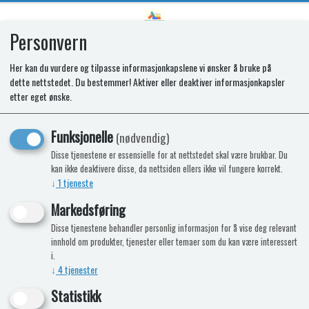
Personvern
0
Her kan du vurdere og tilpasse informasjonkapslene vi ønsker å bruke på
dette nettstedet. Du bestemmer! Aktiver eller deaktiver informasjonkapsler
SPARES KIT - HOTPLATE 1KW
etter eget ønske.
145mm
Funksjonelle
(nødvendig)
Disse tjenestene er essensielle for at nettstedet skal være brukbar. Du
kan ikke deaktivere disse, da nettsiden ellers ikke vil fungere korrekt.
↓
1
tjeneste
Markedsføring
Disse tjenestene behandler personlig informasjon for å vise deg relevant
innhold om produkter, tjenester eller temaer som du kan være interessert
i.
↓
4
tjenester
Statistikk