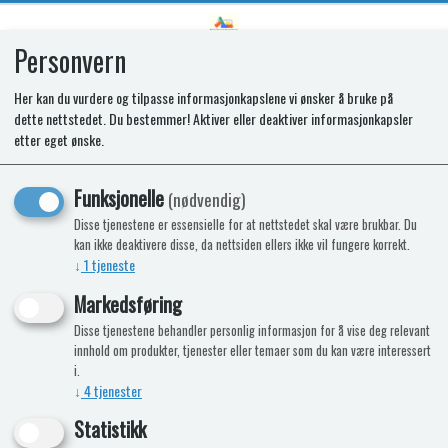
Personvern
0
Her kan du vurdere og tilpasse informasjonkapslene vi ønsker å bruke på
dette nettstedet. Du bestemmer! Aktiver eller deaktiver informasjonkapsler
SPARES KIT - OVEN/GRILL TAP. 0.35
etter eget ønske.
(COL) CO-AXIAL. NO COVER
Funksjonelle
(nødvendig)
Disse tjenestene er essensielle for at nettstedet skal være brukbar. Du
kan ikke deaktivere disse, da nettsiden ellers ikke vil fungere korrekt.
↓
1
tjeneste
Markedsføring
Disse tjenestene behandler personlig informasjon for å vise deg relevant
innhold om produkter, tjenester eller temaer som du kan være interessert
i.
↓
4
tjenester
Statistikk