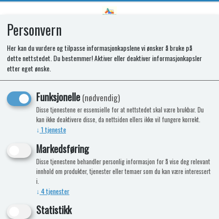
Personvern
0
Her kan du vurdere og tilpasse informasjonkapslene vi ønsker å bruke på
dette nettstedet. Du bestemmer! Aktiver eller deaktiver informasjonkapsler
SPARES KIT - PAN SUPPORT
etter eget ønske.
COCINA x2 (CAST)
Funksjonelle
(nødvendig)
Disse tjenestene er essensielle for at nettstedet skal være brukbar. Du
kan ikke deaktivere disse, da nettsiden ellers ikke vil fungere korrekt.
↓
1
tjeneste
Markedsføring
Disse tjenestene behandler personlig informasjon for å vise deg relevant
innhold om produkter, tjenester eller temaer som du kan være interessert
i.
↓
4
tjenester
Statistikk