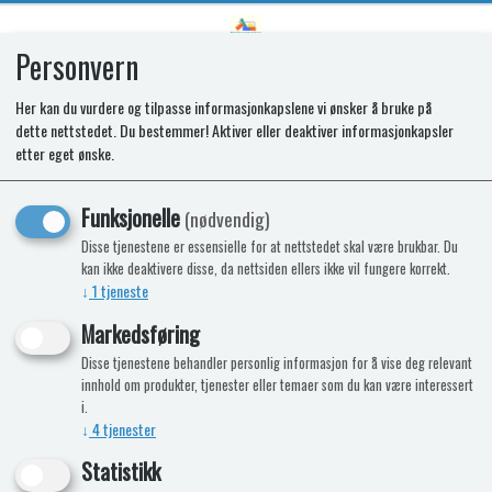
Personvern
0
Her kan du vurdere og tilpasse informasjonkapslene vi ønsker å bruke på
dette nettstedet. Du bestemmer! Aktiver eller deaktiver informasjonkapsler
SPARES KIT - PAN SUPPORT
etter eget ønske.
LINEAR 4B EN
Funksjonelle
(nødvendig)
Disse tjenestene er essensielle for at nettstedet skal være brukbar. Du
kan ikke deaktivere disse, da nettsiden ellers ikke vil fungere korrekt.
↓
1
tjeneste
Markedsføring
Disse tjenestene behandler personlig informasjon for å vise deg relevant
innhold om produkter, tjenester eller temaer som du kan være interessert
i.
↓
4
tjenester
Statistikk