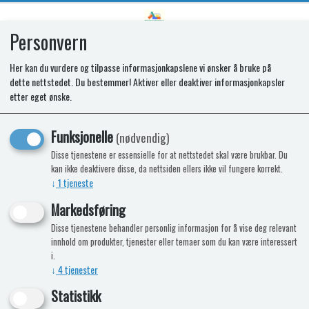
Personvern
0
Her kan du vurdere og tilpasse informasjonkapslene vi ønsker å bruke på
dette nettstedet. Du bestemmer! Aktiver eller deaktiver informasjonkapsler
SPARES KIT - SR BNR. SAB S2.
etter eget ønske.
SKIRT. EN .0.62
Funksjonelle
(nødvendig)
Disse tjenestene er essensielle for at nettstedet skal være brukbar. Du
kan ikke deaktivere disse, da nettsiden ellers ikke vil fungere korrekt.
↓
1
tjeneste
Markedsføring
Disse tjenestene behandler personlig informasjon for å vise deg relevant
innhold om produkter, tjenester eller temaer som du kan være interessert
i.
↓
4
tjenester
Statistikk