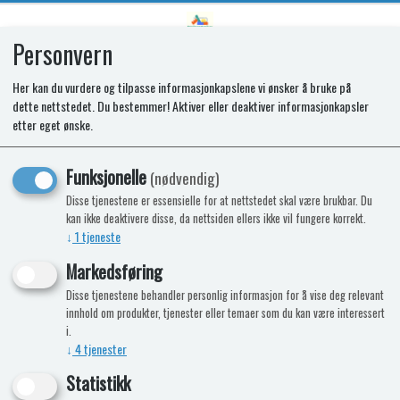
Personvern
0
Her kan du vurdere og tilpasse informasjonkapslene vi ønsker å bruke på
dette nettstedet. Du bestemmer! Aktiver eller deaktiver informasjonkapsler
SPARES KIT - SRS353 GLASS LID
etter eget ønske.
BOWL
Funksjonelle
(nødvendig)
Disse tjenestene er essensielle for at nettstedet skal være brukbar. Du
kan ikke deaktivere disse, da nettsiden ellers ikke vil fungere korrekt.
↓
1
tjeneste
Markedsføring
Disse tjenestene behandler personlig informasjon for å vise deg relevant
innhold om produkter, tjenester eller temaer som du kan være interessert
i.
↓
4
tjenester
Statistikk