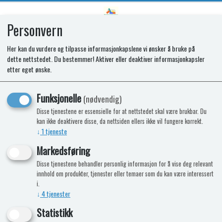
Personvern
0
Her kan du vurdere og tilpasse informasjonkapslene vi ønsker å bruke på
dette nettstedet. Du bestemmer! Aktiver eller deaktiver informasjonkapsler
SPARES KIT - STICKER SET. BURNER
etter eget ønske.
POS. BK
Funksjonelle
(nødvendig)
Disse tjenestene er essensielle for at nettstedet skal være brukbar. Du
kan ikke deaktivere disse, da nettsiden ellers ikke vil fungere korrekt.
↓
1
tjeneste
Markedsføring
Disse tjenestene behandler personlig informasjon for å vise deg relevant
innhold om produkter, tjenester eller temaer som du kan være interessert
i.
↓
4
tjenester
Statistikk