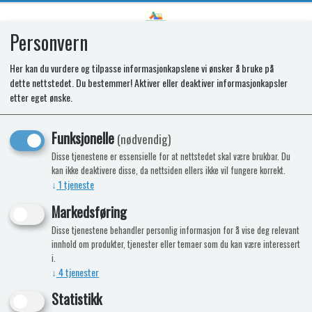
Personvern
0
Her kan du vurdere og tilpasse informasjonkapslene vi ønsker å bruke på
dette nettstedet. Du bestemmer! Aktiver eller deaktiver informasjonkapsler
SPARES KIT - THERMOCOUPLES.
etter eget ønske.
Funksjonelle
(nødvendig)
Disse tjenestene er essensielle for at nettstedet skal være brukbar. Du
kan ikke deaktivere disse, da nettsiden ellers ikke vil fungere korrekt.
↓
1
tjeneste
Markedsføring
Disse tjenestene behandler personlig informasjon for å vise deg relevant
innhold om produkter, tjenester eller temaer som du kan være interessert
i.
↓
4
tjenester
Statistikk