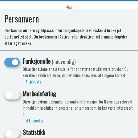
Personvern
0
Her kan du vurdere og tilpasse informasjonkapslene vi ønsker å bruke på
dette nettstedet. Du bestemmer! Aktiver eller deaktiver informasjonkapsler
SPARES KIT- HANDLE.ARC.
etter eget ønske.
BRUSHED SS.390mmctr. 430mm
Funksjonelle
(nødvendig)
long.HiQual
Disse tjenestene er essensielle for at nettstedet skal være brukbar. Du
kan ikke deaktivere disse, da nettsiden ellers ikke vil fungere korrekt.
↓
1
tjeneste
Markedsføring
Disse tjenestene behandler personlig informasjon for å vise deg relevant
innhold om produkter, tjenester eller temaer som du kan være interessert
i.
↓
4
tjenester
Statistikk