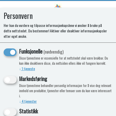
Personvern
0
Her kan du vurdere og tilpasse informasjonkapslene vi ønsker å bruke på
dette nettstedet. Du bestemmer! Aktiver eller deaktiver informasjonkapsler
SPARES KIT-HEAT SHIELD
etter eget ønske.
RECT.525x220x4mm ANGLED 5pc
Funksjonelle
(nødvendig)
Disse tjenestene er essensielle for at nettstedet skal være brukbar. Du
kan ikke deaktivere disse, da nettsiden ellers ikke vil fungere korrekt.
↓
1
tjeneste
Markedsføring
Disse tjenestene behandler personlig informasjon for å vise deg relevant
innhold om produkter, tjenester eller temaer som du kan være interessert
i.
↓
4
tjenester
Statistikk