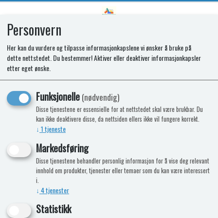
Personvern
0
Her kan du vurdere og tilpasse informasjonkapslene vi ønsker å bruke på
dette nettstedet. Du bestemmer! Aktiver eller deaktiver informasjonkapsler
SPARES KIT.GLASS LID. ARGENT
etter eget ønske.
BOWL. SOLID BLACK
Funksjonelle
(nødvendig)
Disse tjenestene er essensielle for at nettstedet skal være brukbar. Du
kan ikke deaktivere disse, da nettsiden ellers ikke vil fungere korrekt.
↓
1
tjeneste
Markedsføring
Disse tjenestene behandler personlig informasjon for å vise deg relevant
innhold om produkter, tjenester eller temaer som du kan være interessert
i.
↓
4
tjenester
Statistikk