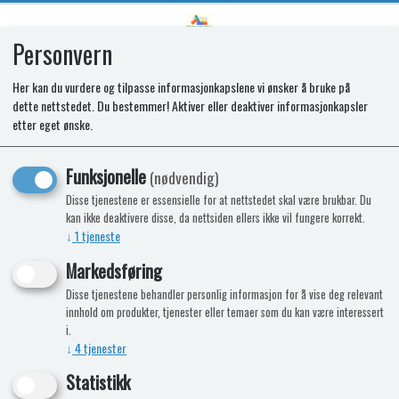
Personvern
0
Her kan du vurdere og tilpasse informasjonkapslene vi ønsker å bruke på
dette nettstedet. Du bestemmer! Aktiver eller deaktiver informasjonkapsler
SPARES-SW ASSY. LID S/O. 4BURN.
etter eget ønske.
ENIGMA. 4GANG
Funksjonelle
(nødvendig)
Disse tjenestene er essensielle for at nettstedet skal være brukbar. Du
kan ikke deaktivere disse, da nettsiden ellers ikke vil fungere korrekt.
↓
1
tjeneste
Markedsføring
Disse tjenestene behandler personlig informasjon for å vise deg relevant
innhold om produkter, tjenester eller temaer som du kan være interessert
i.
↓
4
tjenester
Statistikk