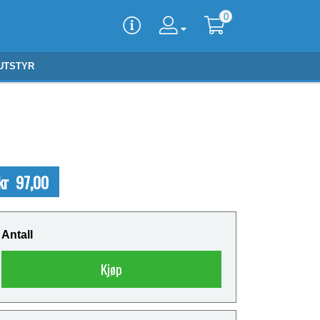
0
UTSTYR
kr 97,00
Antall
Kjøp