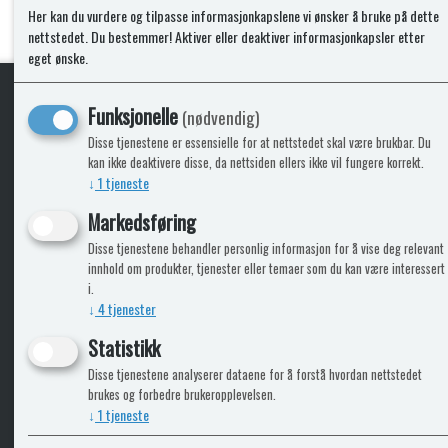
Her kan du vurdere og tilpasse informasjonkapslene vi ønsker å bruke på dette
nettstedet. Du bestemmer! Aktiver eller deaktiver informasjonkapsler etter
eget ønske.
Funksjonelle
(nødvendig)
KLikk & hent
Disse tjenestene er essensielle for at nettstedet skal være brukbar. Du
kan ikke deaktivere disse, da nettsiden ellers ikke vil fungere korrekt.
↓
1
tjeneste
Markedsføring
ICARAVANGRUPPEN
INFO
Disse tjenestene behandler personlig informasjon for å vise deg relevant
innhold om produkter, tjenester eller temaer som du kan være interessert
Trumadeler.no
Leverin
i.
Caravan.no
↓
4
tjenester
Fritidsvarehuset.no
Statistikk
Bobilkjeden - iCaravan Tromsø
Disse tjenestene analyserer dataene for å forstå hvordan nettstedet
brukes og forbedre brukeropplevelsen.
↓
1
tjeneste