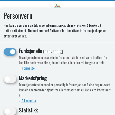
Personvern
0
Her kan du vurdere og tilpasse informasjonkapslene vi ønsker å bruke på
dette nettstedet. Du bestemmer! Aktiver eller deaktiver informasjonkapsler
SPP/CP INLET TUBE
etter eget ønske.
Funksjonelle
(nødvendig)
Disse tjenestene er essensielle for at nettstedet skal være brukbar. Du
kan ikke deaktivere disse, da nettsiden ellers ikke vil fungere korrekt.
↓
1
tjeneste
Markedsføring
Disse tjenestene behandler personlig informasjon for å vise deg relevant
innhold om produkter, tjenester eller temaer som du kan være interessert
i.
↓
4
tjenester
Statistikk