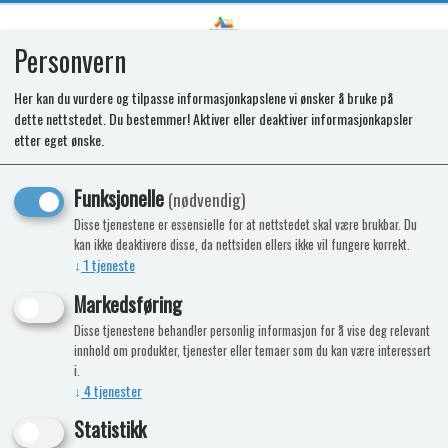
Personvern
0
Her kan du vurdere og tilpasse informasjonkapslene vi ønsker å bruke på
dette nettstedet. Du bestemmer! Aktiver eller deaktiver informasjonkapsler
SR OVERLAY LED
etter eget ønske.
Funksjonelle
(nødvendig)
Disse tjenestene er essensielle for at nettstedet skal være brukbar. Du
kan ikke deaktivere disse, da nettsiden ellers ikke vil fungere korrekt.
↓
1
tjeneste
Markedsføring
Disse tjenestene behandler personlig informasjon for å vise deg relevant
innhold om produkter, tjenester eller temaer som du kan være interessert
i.
↓
4
tjenester
Statistikk