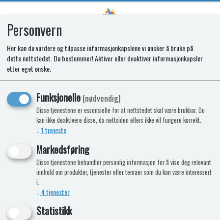
Personvern
0
Her kan du vurdere og tilpasse informasjonkapslene vi ønsker å bruke på
dette nettstedet. Du bestemmer! Aktiver eller deaktiver informasjonkapsler
Toalett C223-CS Plast
etter eget ønske.
Toalettskål i plast
Funksjonelle
(nødvendig)
Disse tjenestene er essensielle for at nettstedet skal være brukbar. Du
kan ikke deaktivere disse, da nettsiden ellers ikke vil fungere korrekt.
↓
1
tjeneste
Markedsføring
Disse tjenestene behandler personlig informasjon for å vise deg relevant
innhold om produkter, tjenester eller temaer som du kan være interessert
i.
↓
4
tjenester
Statistikk