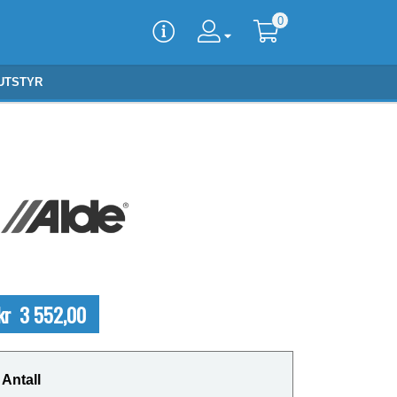
0
UTSTYR
kr 3 552,00
Antall