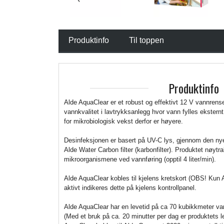
Produktinfo
Til toppen
Produktinfo
Alde AquaClear er et robust og effektivt 12 V vannrense
vannkvalitet i lavtrykksanlegg hvor vann fylles eksternt
for mikrobiologisk vekst derfor er høyere.
Desinfeksjonen er basert på UV-C lys, gjennom den ny
Alde Water Carbon filter (karbonfilter). Produktet nøytr
mikroorganismene ved vannføring (opptil 4 liter/min).
Alde AquaClear kobles til kjelens kretskort (OBS! Kun A
aktivt indikeres dette på kjelens kontrollpanel.
Alde AquaClear har en levetid på ca 70 kubikkmeter vann
(Med et bruk på ca. 20 minutter per dag er produktets l