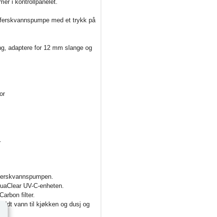
er i kontrollpanelet.
en ferskvannspumpe med et trykk på
ng, adaptere for 12 mm slange og
or
.
 ferskvannspumpen.
AquaClear UV-C-enheten.
arbon filter.
kaldt vann til kjøkken og dusj og