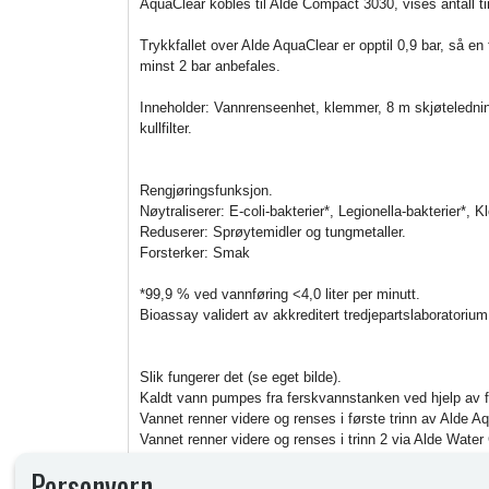
AquaClear kobles til Alde Compact 3030, vises antall tim
Trykkfallet over Alde AquaClear er opptil 0,9 bar, så 
minst 2 bar anbefales.
Inneholder: Vannrenseenhet, klemmer, 8 m skjøteledni
kullfilter.
Rengjøringsfunksjon.
Nøytraliserer: E-coli-bakterier*, Legionella-bakterier*, Kl
Reduserer: Sprøytemidler og tungmetaller.
Forsterker: Smak
*99,9 % ved vannføring <4,0 liter per minutt.
Bioassay validert av akkreditert tredjepartslaboratorium
Slik fungerer det (se eget bilde).
Kaldt vann pumpes fra ferskvannstanken ved hjelp av
Vannet renner videre og renses i første trinn av Alde 
Vannet renner videre og renses i trinn 2 via Alde Water C
Vannet går så videre til en T-forbindelse og derfra som 
Personvern
til Alde Värmepanna.