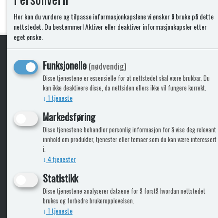
Kaldtvann varmes opp i Alde Kjelen og går derfra som v
Her kan du vurdere og tilpasse informasjonkapslene vi ønsker å bruke på dette
nettstedet. Du bestemmer! Aktiver eller deaktiver informasjonkapsler etter
eget ønske.
Funksjonelle
(nødvendig)
KLikk & hent
Disse tjenestene er essensielle for at nettstedet skal være brukbar. Du
kan ikke deaktivere disse, da nettsiden ellers ikke vil fungere korrekt.
↓
1
tjeneste
Markedsføring
ICARAVANGRUPPEN
INFO
Disse tjenestene behandler personlig informasjon for å vise deg relevant
innhold om produkter, tjenester eller temaer som du kan være interessert
Trumadeler.no
Leverin
i.
Caravan.no
↓
4
tjenester
Fritidsvarehuset.no
Bobilkjeden - iCaravan Tromsø
Statistikk
Disse tjenestene analyserer dataene for å forstå hvordan nettstedet
brukes og forbedre brukeropplevelsen.
↓
1
tjeneste