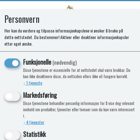
Personvern
0
Her kan du vurdere og tilpasse informasjonkapslene vi ønsker å bruke på
dette nettstedet. Du bestemmer! Aktiver eller deaktiver informasjonkapsler
Aventa Comfort 2G, hvit
etter eget ønske.
Leveringsklar fra 1. januar 2025
Funksjonelle
(nødvendig)
Nyhet
Disse tjenestene er essensielle for at nettstedet skal være brukbar. Du
kan ikke deaktivere disse, da nettsiden ellers ikke vil fungere korrekt.
↓
1
tjeneste
Markedsføring
Disse tjenestene behandler personlig informasjon for å vise deg relevant
innhold om produkter, tjenester eller temaer som du kan være interessert
i.
↓
4
tjenester
Statistikk