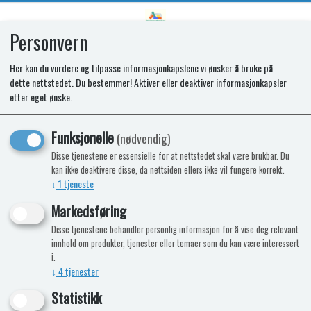
Personvern
0
Her kan du vurdere og tilpasse informasjonkapslene vi ønsker å bruke på
dette nettstedet. Du bestemmer! Aktiver eller deaktiver informasjonkapsler
BADEAND - PRINSESSE
etter eget ønske.
Størrelse 55 x 58 x 50 mm
Funksjonelle
(nødvendig)
-15%
Kampanje
Disse tjenestene er essensielle for at nettstedet skal være brukbar. Du
kan ikke deaktivere disse, da nettsiden ellers ikke vil fungere korrekt.
↓
1
tjeneste
Markedsføring
Disse tjenestene behandler personlig informasjon for å vise deg relevant
innhold om produkter, tjenester eller temaer som du kan være interessert
i.
↓
4
tjenester
Statistikk