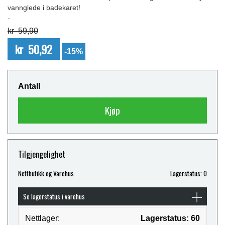
vannglede i badekaret!
-
kr 59,90
kr 50,92
-15%
Antall
Kjøp
Tilgjengelighet
Nettbutikk og Varehus
Lagerstatus: 0
Se lagerstatus i varehus
Nettlager:
Lagerstatus: 60