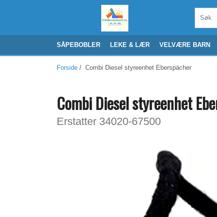
SÅPEBOBLER
LEKE & LÆR
VELVÆRE BARN
Forside
/ Combi Diesel styreenhet Eberspächer
Combi Diesel styreenhet Eb
Erstatter 34020-67500