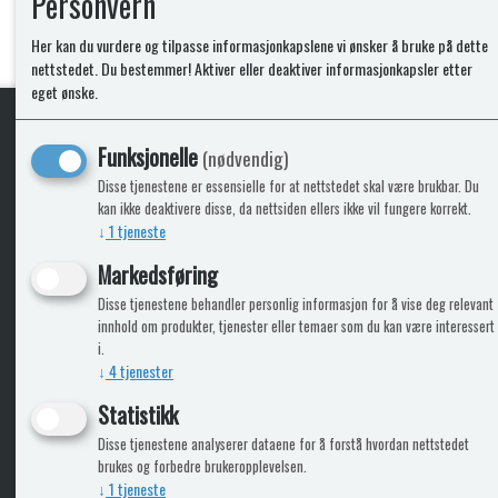
Personvern
Her kan du vurdere og tilpasse informasjonkapslene vi ønsker å bruke på dette
nettstedet. Du bestemmer! Aktiver eller deaktiver informasjonkapsler etter
eget ønske.
Funksjonelle
(nødvendig)
KLikk & hent
Disse tjenestene er essensielle for at nettstedet skal være brukbar. Du
kan ikke deaktivere disse, da nettsiden ellers ikke vil fungere korrekt.
↓
1
tjeneste
Markedsføring
ICARAVANGRUPPEN
INFO
Disse tjenestene behandler personlig informasjon for å vise deg relevant
innhold om produkter, tjenester eller temaer som du kan være interessert
Trumadeler.no
Leverin
i.
Caravan.no
↓
4
tjenester
Fritidsvarehuset.no
Bobilkjeden - iCaravan Tromsø
Statistikk
Disse tjenestene analyserer dataene for å forstå hvordan nettstedet
brukes og forbedre brukeropplevelsen.
↓
1
tjeneste