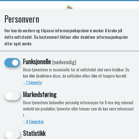
Personvern
0
Her kan du vurdere og tilpasse informasjonkapslene vi ønsker å bruke på
dette nettstedet. Du bestemmer! Aktiver eller deaktiver informasjonkapsler
Elektronikk Mover SX
etter eget ønske.
Funksjonelle
(nødvendig)
Disse tjenestene er essensielle for at nettstedet skal være brukbar. Du
kan ikke deaktivere disse, da nettsiden ellers ikke vil fungere korrekt.
↓
1
tjeneste
Markedsføring
Disse tjenestene behandler personlig informasjon for å vise deg relevant
innhold om produkter, tjenester eller temaer som du kan være interessert
i.
↓
4
tjenester
Statistikk