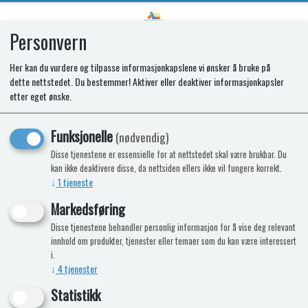
Personvern
0
Her kan du vurdere og tilpasse informasjonkapslene vi ønsker å bruke på
dette nettstedet. Du bestemmer! Aktiver eller deaktiver informasjonkapsler
Element kjøleskap THETFORD AC N1
etter eget ønske.
Funksjonelle
(nødvendig)
Nyhet
Disse tjenestene er essensielle for at nettstedet skal være brukbar. Du
kan ikke deaktivere disse, da nettsiden ellers ikke vil fungere korrekt.
↓
1
tjeneste
Markedsføring
Disse tjenestene behandler personlig informasjon for å vise deg relevant
innhold om produkter, tjenester eller temaer som du kan være interessert
i.
↓
4
tjenester
Statistikk