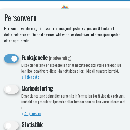
Personvern
0
Her kan du vurdere og tilpasse informasjonkapslene vi ønsker å bruke på
dette nettstedet. Du bestemmer! Aktiver eller deaktiver informasjonkapsler
Truma Gasslange 75 cm - G10
etter eget ønske.
Leveres i butikkforpakning
Funksjonelle
(nødvendig)
Disse tjenestene er essensielle for at nettstedet skal være brukbar. Du
kan ikke deaktivere disse, da nettsiden ellers ikke vil fungere korrekt.
↓
1
tjeneste
Markedsføring
Disse tjenestene behandler personlig informasjon for å vise deg relevant
innhold om produkter, tjenester eller temaer som du kan være interessert
i.
↓
4
tjenester
Statistikk