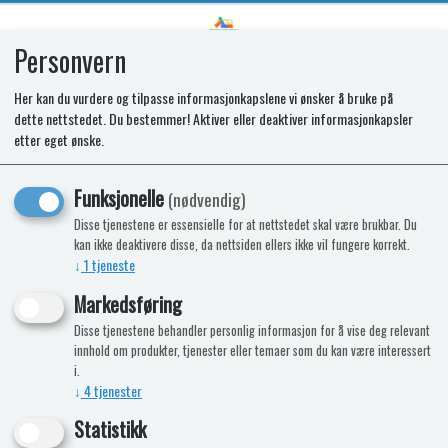
Personvern
0
Her kan du vurdere og tilpasse informasjonkapslene vi ønsker å bruke på
dette nettstedet. Du bestemmer! Aktiver eller deaktiver informasjonkapsler
Grill O-Grill Piknik 500 Sort
etter eget ønske.
Nyhet
Funksjonelle
(nødvendig)
Disse tjenestene er essensielle for at nettstedet skal være brukbar. Du
kan ikke deaktivere disse, da nettsiden ellers ikke vil fungere korrekt.
↓
1
tjeneste
Markedsføring
Disse tjenestene behandler personlig informasjon for å vise deg relevant
innhold om produkter, tjenester eller temaer som du kan være interessert
i.
↓
4
tjenester
Statistikk