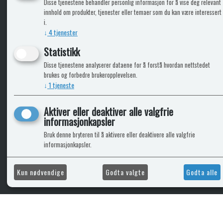
Disse tjenestene behandler personlig informasjon for å vise deg relevant
KLikk & hent
innhold om produkter, tjenester eller temaer som du kan være interessert
i.
↓
4
tjenester
Statistikk
ICARAVANGRUPPEN
INFO
Disse tjenestene analyserer dataene for å forstå hvordan nettstedet
brukes og forbedre brukeropplevelsen.
Trumadeler.no
Leverin
↓
1
tjeneste
Caravan.no
Fritidsvarehuset.no
Aktiver eller deaktiver alle valgfrie
Bobilkjeden - iCaravan Tromsø
informasjonkapsler
Bruk denne bryteren til å aktivere eller deaktivere alle valgfrie
informasjonkapsler.
Kun nødvendige
Godta valgte
Godta alle