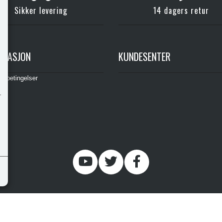
Sikker levering
14 dagers retur
RMASJON
KUNDESENTER
gsbetingelser
© 2026 , Morenevegen 26, 9027, , , post@fritidsvarehuset.no